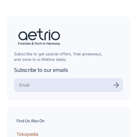
Subscribe to get special offers, free giveaways,
and once-in-a-lifetime deals.
Subscribe to our emails
E
n
t
e
r
y
o
u
Find Us Also On
r
e
m
Tokopedia