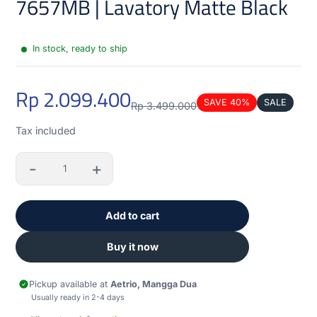
7657MB | Lavatory Matte Black
In stock, ready to ship
Rp 2.099.400
SAVE 40%
SALE
Rp 3.499.000
Sale
Regular
Discounted
Tax included
price
price
amount
-
+
Quantity
Add to cart
Buy it now
Pickup available at
Aetrio, Mangga Dua
Usually ready in 2-4 days